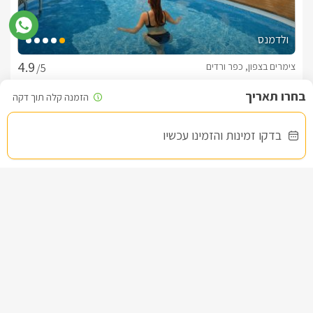
חשוב לדעת
ולדמנס
צימרים בצפון, כפר ורדים
/5
3 זוגות
החל מ- ₪1100
לצפייה במדיניות ותנאי הזמנה -
לחצו כאן
בדקו זמינות והזמינו עכשיו
בריכה פרטית מחוממת לכל סוויטה, בפרטיות מוחלטת.
הקמנו את "שיר האוס" מתוך אהבה לאירוח ורצון אמיתי לגרום לכל
נופשינו להנות במהלך החופשה.
השירות עבורנו הוא הדבר החשוב ביותר, ונעשה ככל שביכולתנו על
שובר מילואים
מנת שתהנו במהלך שהותכם אצלנו.
לידיעתכם, הפרטים המוצגים באתר: התפוסה המחירים והמבצעים
מעודכנים ומאומתים. תוכלו לבדוק ולבצע הזמנה באהבה רבה ♥
לפרטים נוספים או שאלות אנחנו פה לשירותכם
בברכה, דורון -
052-9171400