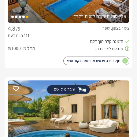
בחורף
אלין-סוויטת יוקרה לזוגות בלבד
תוכלו ליהנות כל העת מבריכת שחייה מחוממת ומקורה החל 
צימר בצפון, שפר
/5
ג'קוזי ספא אישי מחומם היטב, מצעי פוך יוקרתיים ופינוקים מתוקים.
החל מ- ₪1000
בתוספת תשלום
נוף. בריכה פרטית מחוממת. גקוזי ספא
טיפולים מקצועיים לגוף ולנפש ע"י מעסים מוסמכים ניתן להזמין 
מראש ישירות אליכם.בנוסף, ניתן ליהנות מארוחות שף איכותיות 
המוגשות אליכם ישירות או לבחור בשיטת שף עד הבית- בה 
שובר מילואים
הארוחה תוכן לנגד עיניכם בקצב מושלם של מנה אחר מנה, עפ"י 
בקבוק יין משובח, חלב, קפסולות קפה, ערכת קפה/תה, חלוקי 
רחצה רכים, מגבות רחצה איכותיות, מגבות פנים וידיים, נעלי ספא, 
מוצרי טואלטיקה, סבונים, שמנים ריחניים ונרות.