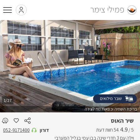
פמילי צימר
שובר מילואים
1/27
בריכת השחיה וכסאות נוח לצידה
שיר האוס
4.9
5 /
דורון
052-9171400
וילה עם 3 חדרי שינה בבן עמי בגליל המערבי