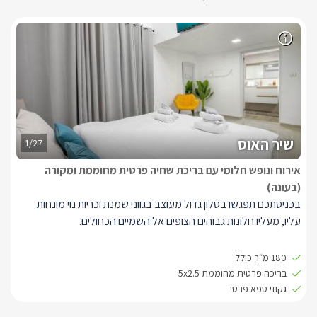
שיר האוס
1/27
אירוח ונופש חלומי עם בריכת שחיה פרטית מחוממת ומקורה
(בעונה)
בכניסתכם תפגשו בסלון גדול מעוצב בגווני שמנת וכריות נוי מונחות
עליו, מעליו חלונות גבוהים הצופים אל השמיים הכחולים.
נופש יוקרתי ומפואר פרטי לחלוטין, בוילה בכל אחד מ 3 חדרי השינה
180 מ״ר כולל
מיטה זוגית מפנקת, טלוויזיה עם מסך smart tv , ערוצי טלוויזיה בfree
בריכה פרטית מחוממת 5x2.5
tv, אינטרנט אלחוטי וכמובן מיזוג אוויר. חדר ההורים עם חדר רחצה
גקוזי ספא פרטי
צמוד, ולשאר חדרי הוילה חדר רחצה נוסף.