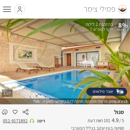
פמילי צימר
8%
בהזמנת 2 לילות
תקף לסופ"ש
שובר מילואים
1/27
בריכת שחיה פרטית ומפנקת מחכה לכם בסוויטת היוקרה - סגול
סגול
4.9
5 /
רינה
052-9171892
סוויטה בעין יעקב בגליל המערבי