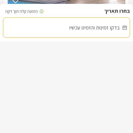
בדקו זמינות והזמינו עכשיו
מילה בוטיק
צימר בצפון, עין יעקב
/5
החל מ- ₪1800
בריכה פרטית מחוממת מקורה, גקוזי ספא וסאונה