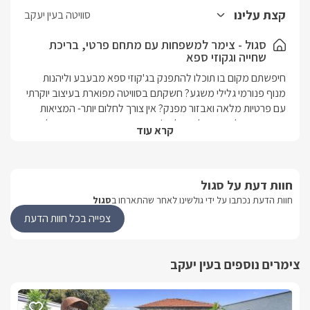
יוקרתיים הכולל כיור כפול ומקלחון ראש גשם זוגי. במתחם החוץ הפרטי
קצת עלינו
סוויטה בעין יעקב
של הסוויטה תיהנו מקירוי איכותי ויפהפה, מסך LCD טמון בקיר לבנים,
פינת ישיבה נוחה, שולחן סנוקר, ערסל מעוצב, מיטות שיזןף, בריכת
סגול - צימר למשפחות עם מתחם פרטי, בריכת
שחייה וגקוזי ספא
שחייה בנויה וחלוקי נחל לצדה, ג'קוזי ספא מפואר ונוף פנורמי מרהיב
הניתן לצפייה הישר מהג'קוזי, שלא במקרה הונח שם... מחשבה יוצרת
חיפשתם מקום בו תוכלו להתפנק בג'קוזי ספא מבעבע וליהנות 
מציאות!
מנוף פנורמי גלילי משגע? חשקתם בסוויטה מפוארת בעיצוב יוקרתי 
עם פרטיות מלאה ואבזור מפנק? אין צורך לחלום יותר- המציאות 
בסוויטת סגול היא החלום שלכם! במושב עין יעקב, הנמצא בלב 
קרא עוד
הגליל המערבי, הקימו סוויטת בוטיק מרהיבה בעלת עיצוב מפואר, 
מרווחת ופרטית להפליא, עם אבזור מדויק וחדשני ואווירה רומנטית 
יוקרתית.
חוות דעת על סגול
חוות הדעת נכתבו על ידי גולשינו לאחר שהתארחו ב
סגול
נוף מהמתחם
צפייה בכל חוות הדעת
במתחם החוץ תוכלו ליהנות מנוף של הרי ויערות הגליל הנשקף 
הישר מהנקודה בה ממוקם ג'קוזי הספא המפואר.
צימרים נוספים בעין יעקב
מבט פנים
סוויטת פאר משגעת, בעלת עיצוב עשיר, ריהוט מלכותי ואווירה 