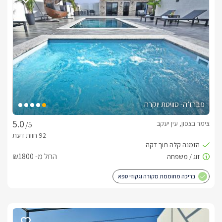
אינטימית וזוגית. בסוויטה המרווחת תיהנו ממיטה זוגית מפנקת, מסך 
LCD חדשני עם טכנולוגיית SMART TV, מטבח גדול ומאובזר 
קומפלט, פינת ישיבה מלכותית, חדר רחצה זוגי הכולל כיור זוגי 
ומקלחון ראש גשם כפול וחדר ילדים נפרד ומאובזר היטב.במתחם 
החוץ הפרטי תיהנו מבריכת שחייה בנויה(מחוממת ומקורה 
בחורף) בעלת רצפת פסיפס וחלוקי נחל, מיטות שיזוף, מסך LCD, 
פינות ישיבה, פינת ברביקיו עם כיור עבודה צמוד וג'קוזי ספא מקצועי 
היושב על קו הנוף.
פברז’ה- סוויטת יוקרה
כלול באירוח
צימר בצפון, עין יעקב
/5
בקבוק יין משובח, קפסולות, חלב, עוגיות פריכות, שוקולדים 
משובחים, סלסלת פירות העונה, נעלי ספא וסבונים 
ריחניים.עיסוייםבתוספת תשלום תוכלו ליהנות מטיפולי ספא מפנקים 
החל מ- ₪1800
על שפת הבריכה או ברחבת הסוויטה לבחירתכם.
בריכה מחוממת מקורה וגקוזי ספא
ארוחות
בתיאום מראש תוכלו ליהנות מארוחת בוקר עשירה ומפנקת 
ומארוחות שף מגוונות היוגשו אליכם ישירות לסוויטה.