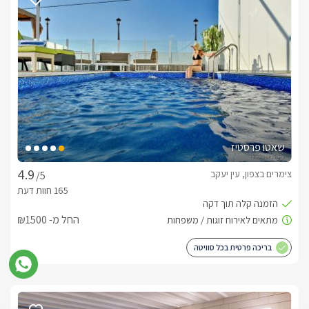
לצפייה במדיניות ותנאי הזמנה -
לחצו כאן
לידיעתכם, הפרטים המוצגים באתר: התפוסה המחירים והמבצעים
מעודכנים ומאומתים. תוכלו לבדוק ולבצע הזמנה באהבה רבה ♥
לפרטים נוספים או שאלות אנחנו פה לשירותכם
בברכה, רינה -
052-9171892
שאטו פרסטיז
צימרים בצפון, עין יעקב
/5
החל מ- ₪1500
בריכה פרטית בכל סוויטה