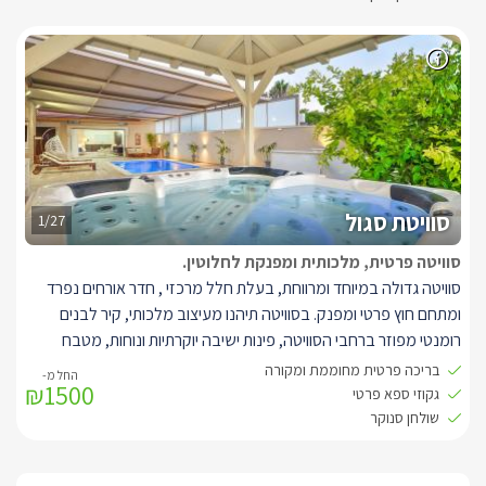
סוויטת סגול
1/27
סוויטה פרטית, מלכותית ומפנקת לחלוטין.
סוויטה גדולה במיוחד ומרווחת, בעלת חלל מרכזי , חדר אורחים נפרד
ומתחם חוץ פרטי ומפנק. בסוויטה תיהנו מעיצוב מלכותי, קיר לבנים
רומנטי מפוזר ברחבי הסוויטה, פינות ישיבה יוקרתיות ונוחות, מטבח
מאובזר היטב הכולל תמי 4, מכונת אספרסו מקצועית, תנור אפייה ועוד.
בריכה פרטית מחוממת ומקורה
₪1500
חדר אורחים נפרד הכולל מיטה זוגית נוחה, שידות תואמות, מזגן, מראה
גקוזי ספא פרטי
ומסך LCD עם חיבור לכבלים, בחלל המרכזי תמצאו מיטה זוגית
שולחן סנוקר
מפנקת, ספה סלונית גדולה במיוחד בעיצוב יוקרתי, מסך LCD עם
טכנולוגיית SMART TV וחיבור לכבלים, תאורה רומנטית ושני חדרי רחצה