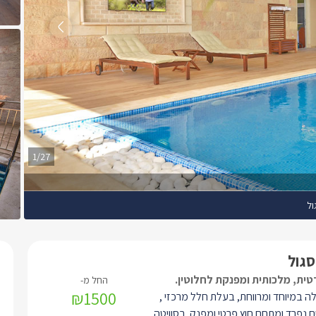
1/27
ול
סגול
טית, מלכותית ומפנקת לחלוטין.
₪1500
לה במיוחד ומרווחת, בעלת חלל מרכזי ,
ם נפרד ומתחם חוץ פרטי ומפנק. בסוויטה