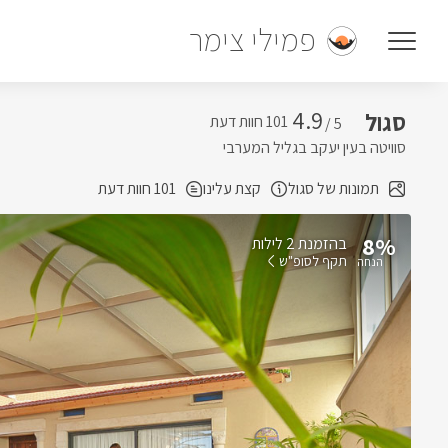
פמילי צימר
4.9
סגול
5 /
סוויטה בעין יעקב בגליל המערבי
תמונות של סגול
קצת עלינו
101 חוות דעת
8%
בהזמנת 2 לילות
תקף לסופ"ש