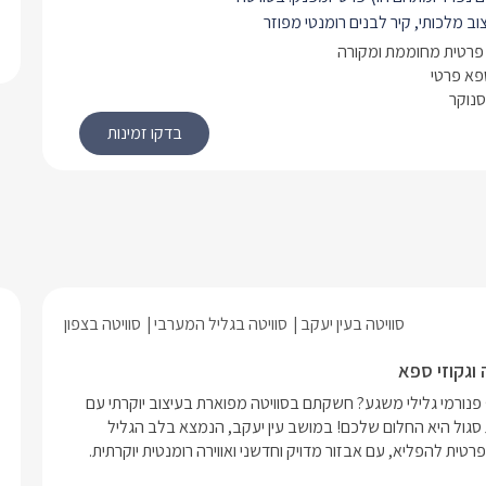
וב מלכותי, קיר לבנים רומנטי מפוזר
יטה, פינות ישיבה יוקרתיות ונוחות, מטבח
פרטית מחוממת ומקורה
מאובזר היטב הכולל תמי 4, מכונת אספרסו
ספא פרטי
סנוקר
נור אפייה ועוד. חדר אורחים נפרד הכולל
 נוחה, שידות תואמות, מזגן, מראה ומסך
ם חיבור לכבלים, בחלל המרכזי תמצאו
ת מפנקת, ספה סלונית גדולה במיוחד
בעיצוב יוקרתי, מסך LCD עם טכנולוגיית SMART
ור לכבלים, תאורה רומנטית ושני חדרי רחצה
כולל כיור כפול ומקלחון ראש גשם זוגי.
ץ הפרטי של הסוויטה תיהנו מקירוי
איכותי ויפהפה, מסך LCD טמון בקיר לבנים, פינת
סוויטה בעין יעקב
סוויטה בגליל המערבי
סוויטה בצפון
ה, שולחן סנוקר, ערסל מעוצב, מיטות
כת שחייה בנויה וחלוקי נחל לצדה, ג'קוזי
וגקוזי ספא
ונוף פנורמי מרהיב הניתן לצפייה הישר
חיפשתם מקום בו תוכלו להתפנק בג'קוזי ספא מבעבע וליהנות מנוף פנורמי גלילי משגע? חשקתם בסוויטה מפוארת בעיצוב יוקרתי עם 
 שלא במקרה הונח שם... מחשבה יוצרת
פרטיות מלאה ואבזור מפנק? אין צורך לחלום יותר- המציאות בסוויטת סגול היא החלום שלכם! במושב עין יעקב, הנמצא בלב הגליל 
טית להפליא, עם אבזור מדויק וחדשני ואווירה רומנטית יוקרתית.