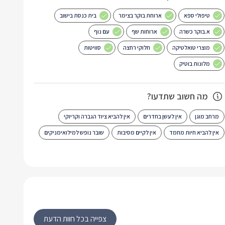
טיפולי ספא
ארוחת בוקר בצימר
בית כנסת בישוב
א.בוקר כשרה
ארוחות שף
עם נוף
מוצרי טואלטיקה
חלוקי רחצה
סוויטות
מלונות בוטיק
מה חשוב שתדעו?
מרחב מוגן
אין לעשן בחדרים
אין להביא ציוד הגברה וקריוקי
אין להביא חיות מחמד
אין לקיים מסיבות
שובר נופש למילואימניקים
צפייה בכל חוות הדעת