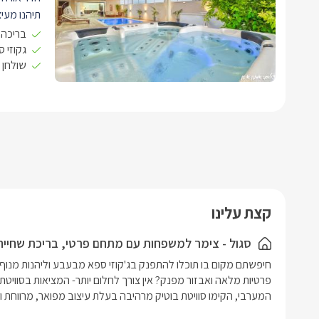
תיהנו מעיצ
ברחבי הסוו
בריכה 
גקוזי 
שולחן 
מקצועית, ת
מיטה זוגית
LCD ע
מיטה זוגי
TV וחיב
יוקרתיים ה
במתחם החו
קצת עלינו
ישיבה נוח
שיזןף, ברי
סגול - צימר למשפחות עם מתחם פרטי, בריכת שחייה 
ספא מפואר 
מהג'קוזי,
מציאות!
המערבי, הקימו סוויטת בוטיק מרהיבה בעלת עיצוב מפואר, מרווחת ופר