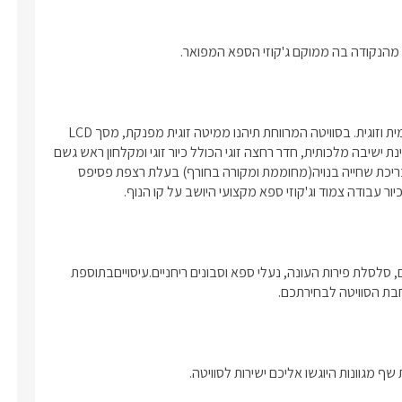
 מהנקודה בה ממוקם ג'קוזי הספא המפואר.
סוויטת פאר משגעת, בעלת עיצוב עשיר, ריהוט מלכותי ואווירה אינטימית וזוגית. בסוויטה המרווחת תיהנו ממיטה זוגית מפנקת, מסך LCD 
חדשני עם טכנולוגיית SMART TV, מטבח גדול ומאובזר קומפלט, פינת ישיבה מלכותית, חדר רחצה זוגי הכולל כיור זוגי ומקלחון ראש גשם 
כפול וחדר ילדים נפרד ומאובזר היטב.במתחם החוץ הפרטי תיהנו מבריכת שחייה בנויה(מחוממת ומקורה בחורף) בעלת רצפת פסיפס 
בקבוק יין משובח, קפסולות, חלב, עוגיות פריכות, שוקולדים משובחים, סלסלת פירות העונה, נעלי ספא וסבונים ריחניים.עיסוייםבתוספת 
בת הסוויטה לבחירתכם.
 מגוונות היוגשו אליכם ישירות לסוויטה.