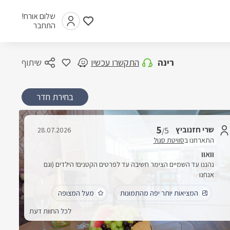
שלום אורח!
התחבר
רינה
התקשרו עכשיו
שיתוף
בחירת חדר
5
שרי חזנוביץ
28.07.2026
/5
התארחנו ב
סוויטת סגול
וואוו
נהננו עד השמיים הצימר חשיבה עד לפרטים הקטנים! הילדים (וגם
אנחנו
המציאות יותר יפה מהתמונות
מעל המצופה
לכל החוות דעת