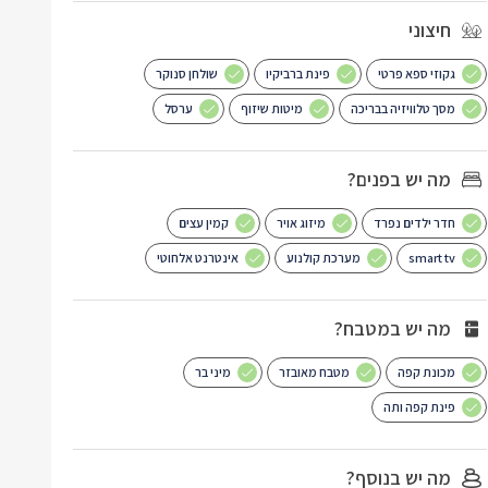
חיצוני
גקוזי ספא פרטי
פינת ברביקיו
שולחן סנוקר
מסך טלוויזיה בבריכה
מיטות שיזוף
ערסל
מה יש בפנים?
חדר ילדים נפרד
מיזוג אויר
קמין עצים
smart tv
מערכת קולנוע
אינטרנט אלחוטי
מה יש במטבח?
מכונת קפה
מטבח מאובזר
מיני בר
פינת קפה ותה
מה יש בנוסף?