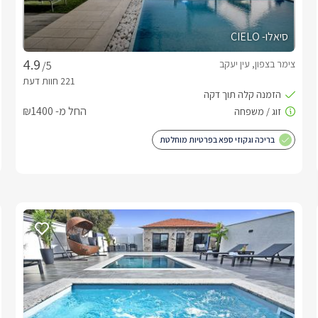
סיאלו- CIELO
צימר בצפון, עין יעקב
/5
החל מ- ₪1400
בריכה וגקוזי ספא בפרטיות מוחלטת