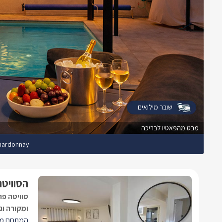
שובר מילואים
מבט מהפאטיו לבריכה
Chardonnay - שרד
הסוויטה
סוויטה פ
ומקורה וג