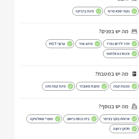
גקוזי ספא פרטי
פינת ברביקיו
מה יש בפנים?
חדר ילדים נפרד
מיזוג אויר
ערוצי HOT
אינטרנט אלחוטי
מה יש במטבח?
מכונת קפה
מטבח מאובזר
פינת קפה ותה
מה יש בנוסף?
ארוחת בוקר בצימר
בית כנסת בישוב
מוצרי טואלטיקה
חלוקי רחצה