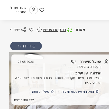
שלום אורח!
התחבר
אסתר
התקשרו עכשיו
שיתוף
בחירת חדר
5
אמעל סויטירה
28.05.2026
/5
התארחנו ב
הסוויטה
שרדונה . עין יעקב
חופשה מהנה מאוד . מקום נקי ומסודר . פרטיות מוחלטת . יחס מעולה
מצד הבעלים.
התמונות משקפות חלקית
מעל המצופה
לכל החוות דעת