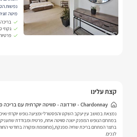
נפשות.הסו
מיטה זוגי
איכותיים ו
בריכה 
גקוזי 
פרטיות
עם שתי כו
שולחן קפה
עם אקססורי
בגוונים חמ
יוקרתי ורי
לסוויטה מ
להכנת קפה
לצד המטבח
קצת עלינו
בחדר הרחצ
עם ארונית 
Chardonnay - שרדונה - סוויטה יוקרתית עם בריכה פרטית מחוממת ומקורה וג'קוזי ספא פרטי בעיצוב מדהים
ואיכותיות,