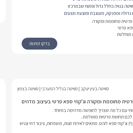
ויטה בנויה כחלל גדול ופתוח שבמרכזו
ת גדולה ומפנקת, מעוצבת ומוצעת מצעים
רכים, למולה תלויה טלוויזיה חדישה
פרטית מחוממת ומקורה
המחוברת לכבלי HOT. לצד המיטה פינת ישיבה
ספא פרטי
 מוחלטת
רסאות מפנקות ורחבות בגווני שמנת עם
 קטן.
ז רבים מיוחדים ועיצוב חדיש וקלאסי
ימים של לבן, שמנת וחום, ריצוף שיש
הוט תואם.
טבחון מאובזר עם מקרר, מיקרוגל, ערכה
 ותה, מכונת קפה איכותית וקפסולות.
ון תמצאו פינת אוכל נוחה לארבעה.
סוויטה בעין יעקב
סוויטה בגליל המערבי
סוויטה בצפון
ה שירותים, מקלחון עמידה, כיור מעוצב
אחסון. שם גם יחכו לכם מגבות רכות
 חלוקי רחצה ותמרוקים נוספים.
בחצר המתחם בריכת שחיה מפנקת,(מחוממת ומקורה בחודשי החורף) וג'קוזי ספא לוהט. מתאים לאירוח זוגות, משפחות, ציבור דתי ונגיש 