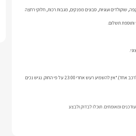
האירוח במתחם כולל יין/שמפנייה איכותית, מים מינרליים, קפסולות קפה, שוקולדים ועוגיות, סבונים מפנקים, מגבות רכות, חלוקי רחצה 
 ותוספת תשלום.
ני.
יע רעש אחרי 23:00 על פי החוק. נגיש נכים
דכנים ומאומתים. תוכלו לבדוק ולבצע