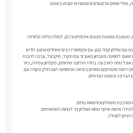
, טיולי סוסים טרקטורונים ומסעדות טובות בשפע!
הסוויטה בנויה כחלל גדול ופתוח שבמרכזו מיטה זוגית גדולה ומפנקת, מעוצבת ומוצעת מצעים איכותיים ורכים, למולה תלויה טלוויזיה 
לצד המיטה פינת ישיבה עם שתי כורסאות מפנקות ורחבות בגווני שמנת עם שולחן קפה קטן. עם אקססוריז רבים מיוחדים ועיצוב חדיש 
וקלאסי בגוונים חמימים של לבן, שמנת וחום, ריצוף שיש יוקרתי וריהוט תואם. לסוויטה מטבחון מאובזר עם מקרר, מיקרוגל, ערכה להכנת 
קפה ותה, מכונת קפה איכותית וקפסולות. לצד המטבחון תמצאו פינת אוכל נוחה לארבעה. בחדר הרחצה שירותים, מקלחון עמידה, כיור 
מעוצב עם ארונית אחסון. שם גם יחכו לכם מגבות רכות ואיכותיות, חלוקי רחצה ותמרוקים נוספים.ביציאה מהסוויטה ישנו חלק מקורה עם 
ם הבריכה והספא הפרטיים.
הניתן לסגירה. 