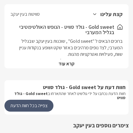
קצת עלינו
סוויטות בעין יעקב
Gold sweet - גולד סוויט - הנופש האולטימטיבי
בגליל המערבי
ברוכים הבאים ל "Gold sweet" , שוכנות בעין יעקב שבגליל 
המערבי, לצד נופים מרהיבים באזור שקט ושופע בנקודות עניין 
במתחם זוג סוויטות פרטיות, כאשר כל אחת מתפארת בבריכה 
קרא עוד
פרטית (מחוממת בחודשי החורף) וג'קוזי ספא פרטי משלה, 
הן זהות בגודלן- כ40 מ"ר כל אחת, ובעלות סלון ישיבה, מיטת קווין 
חוות דעת על Gold sweet - גולד סוויט
מתאימות לאירוח זוגי רומנטי ושקט או לאירוח משפחה בת 5 נפשות 
חוות הדעת נכתבו על ידי גולשינו לאחר שהתארחו ב
Gold sweet - גולד
סוויט
בכל אחת. מושלמות עבור שני זוגות/משפחות לנופש קבוצתי 
צפייה בכל חוות הדעת
בסביבת המושב עין יעקב תמצאו שפע של מקומות בילוי, החל 
צימרים נוספים בעין יעקב
ממסעדות מעולות (גם כשרות), פאבים, וקניונים וגם תוכלו ליהנות 
מאטרקציות שוברות שגרה, ביניהן מסלולי טיול והליכה רבים, טיולי 