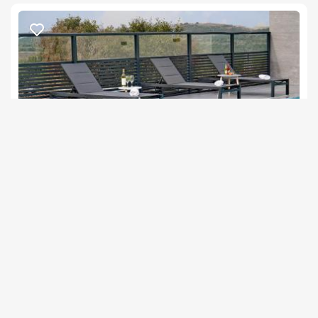
בנוסף, ניתן לשריין עיסוי בתוספת תלשום זוגי/יחיד בתיאום מראש 
ניתן להוסיף בעת ההזמנה סידור וקישוט החדר באמצעות בלונים. 
(ניתן לשדרג את החבילה בתוספת תשלום).
חשוב לדעת
*נא לא לחייג בשבת.
שקד סוויטת בוטיק
צימר בצפון, עין יעקב
/5
החל מ- ₪1500
גקוזי ספא מפנק ובריכה מחוממת ומקורה