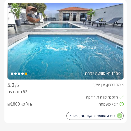
סוסים, ג'יפים וטרקטורונים, במרחק של 10 דקות לנהריה, שם 
נמצאים חופי ים קסומים, ושמורת הטבע של אכזיב.
אירוח יוקרתי בגולד סוויט
בפרטיות האחת מהשנייה, ושקט אינסופי שוכנות צמד סוויטות 
הן זהות בגודלן, ובעלות אבזור מלא בעיצוב מודרני בנגיעות זהב- 
בכניסתכם אליהן תגלו מיטת קווין מעוצבת ונוחה עם גב מעוצב 
פברז’ה- סוויטת יוקרה
בעיטורי זהב, למולה על עמוד מתכוונן חדיש ניצב טלוויזיה חכמה 
צימר בצפון, עין יעקב
/5
בנוסף אל מול המיטה ניצבת ספה רחבה בצבע שמנת, עם כריות נוי 
החל מ- ₪1800
לסוויטות בנוסף מטבחון מאובזר עם פלטת עץ מצידו שהופכת 
בריכה מחוממת מקורה וגקוזי ספא
בחדר הרחצה תגלו מקלחון עם פרקט פישבון בצבע אגוז עם דלתות 
זכוכית חדישה וקלאסית, שירותים, ועמדת כיור עם ארונית לאחסון 