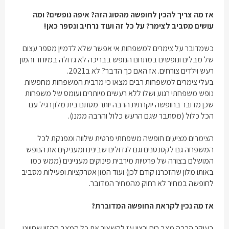
אז מה צריך להכין לחופשה מהסוג הזה? איפה נופשים? ומה
עושים מסביב לצימר? על כל זה ועוד נרחיב ונספר כאן!
כשמדובר על צימרים למשפחות אי אפשר שלא לדמיין מספר עצום
של מבלים ונופשים במתחם הנופש בבריכה לא גדולה במיוחד והמון
רעש וילדים צורחים. אז האם כך הדבר? לא ב2021.
בעלי צימרים למשפחות רבים מצאו כי מרבית המשפחות מחפשות
נופש משפחתי רגוע ושלו ללא רעשים מיותרים ועומס של משפחות
שכן מדובר בחופשה יוקרתית הרבה יותר מסתם בית מלון רגיל עם
הכל כלול (מסתבר שגם הרעש כלול והרבה ממנו).
הצימרים מציעים חופשה משפחתי פרטית שלווה ומפנקת לכל
המשפחה גם לקטנטנים וגם לגדולים שבינינו ומעניקים את הנופש
המושלם בצורה של פרטיות מירבית פינוקים מעניינים (ממש כמו
באותו מלון שהזכרנו קודם לכן) ועוד המון אטרקציות ופעילות מסביב
לחופשה במחיר לא רחוק מהמחיר המדובר.
אז מה נכין לקראת החופשה המדוברת?
בעיקר הרבה מצב רוח ורצון עז להשאיר את כל המצב ההזוי שחווינו