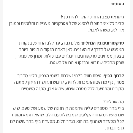
הסוגים:
גייסו את מצב הרוח כי הולך להיות כיף!
סביב כל צימר תוכלו למצוא שלל אטרקציות מעניינות וחלומיות וכמובן
איך לא, משהו לאכול.
טרקטורונים בין הנחלים:
עולים גבוה, עד ללב החורש, בנקודת
המפגש של הדרך עם העננים. כאן באחת הנקודות היפות ביותר
בצפון, ממתינים טרקטורונים וריינג'רים עם יכולות תמרון של פנתר ,
שרק מחכים שתבואו ותזנקו איתם אל השטח.
לרחף בכיף:
טיסת חוויה בלתי נשכחת בשמי הצפון, בליווי מדריך
צמוד, נוף מדהים והתמכרות לחוויה, לריגוש ותחושת הריחוף. מתנה
מקורית ומפתיעה לכל מטרה ואירוע שהיא אכן, מתנה משמיים.
מה אוכלים?
ביף בהר:
מספרים עליה שהמנות הן חגיגה של שפע ושל טעם. שיש
שם מישהי מאחורי הקלעים שמבשלת עם הלב. שהיא דוגמא ומופת
לכל מסעדה ושהנוף בה הוא בגדר חלום. מסעדת ביף בהר עושה לנו
גן עדן בחך.